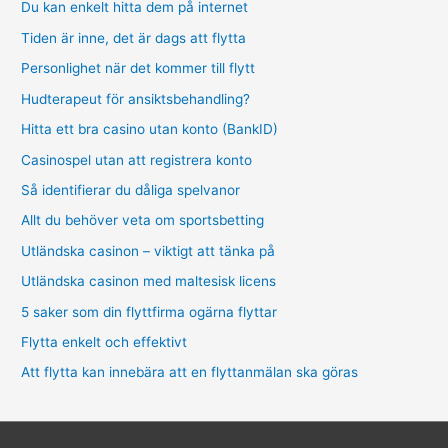
Du kan enkelt hitta dem på internet
Tiden är inne, det är dags att flytta
Personlighet när det kommer till flytt
Hudterapeut för ansiktsbehandling?
Hitta ett bra casino utan konto (BankID)
Casinospel utan att registrera konto
Så identifierar du dåliga spelvanor
Allt du behöver veta om sportsbetting
Utländska casinon – viktigt att tänka på
Utländska casinon med maltesisk licens
5 saker som din flyttfirma ogärna flyttar
Flytta enkelt och effektivt
Att flytta kan innebära att en flyttanmälan ska göras