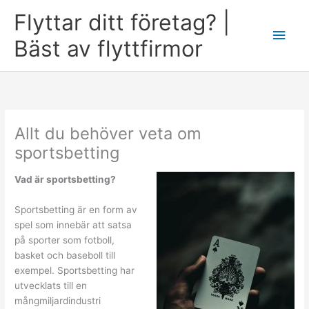
Skip
Flyttar ditt företag? |
to
Main
content
Bäst av flyttfirmor
Men
Allt du behöver veta om
sportsbetting
Vad är sportsbetting?
Sportsbetting är en form av
spel som innebär att satsa
på sporter som fotboll,
basket och baseboll till
exempel. Sportsbetting har
utvecklats till en
mångmiljardindustri