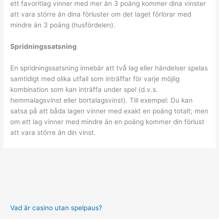
ett favoritlag vinner med mer än 3 poäng kommer dina vinster
att vara större än dina förluster om det laget förlorar med
mindre än 3 poäng (husfördelen).
Spridningssatsning
En spridningssatsning innebär att två lag eller händelser spelas
samtidigt med olika utfall som inträffar för varje möjlig
kombination som kan inträffa under spel (d.v.s.
hemmalagsvinst eller bortalagsvinst). Till exempel: Du kan
satsa på att båda lagen vinner med exakt en poäng totalt; men
om ett lag vinner med mindre än en poäng kommer din förlust
att vara större än din vinst.
Vad är casino utan spelpaus?