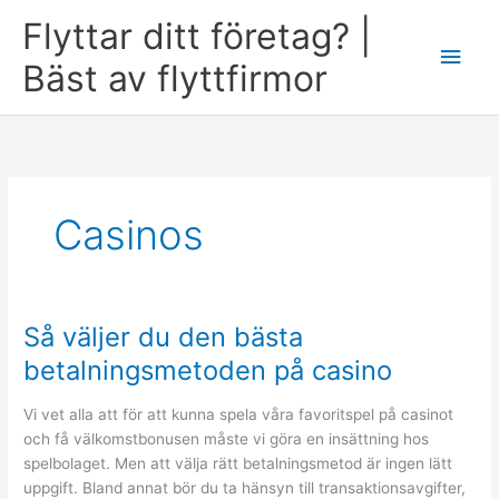
Skip
Flyttar ditt företag? |
to
Main
content
Bäst av flyttfirmor
Men
Casinos
Så väljer du den bästa
betalningsmetoden på casino
Vi vet alla att för att kunna spela våra favoritspel på casinot
och få välkomstbonusen måste vi göra en insättning hos
spelbolaget.
Men att välja rätt betalningsmetod är ingen lätt
uppgift. Bland annat bör du ta hänsyn till transaktionsavgifter,