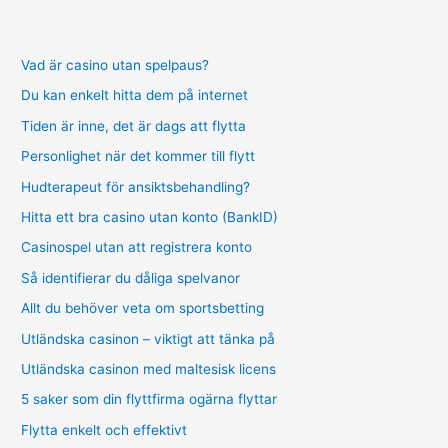
betalningsmetoden
på
casino
Vad är casino utan spelpaus?
Du kan enkelt hitta dem på internet
Tiden är inne, det är dags att flytta
Personlighet när det kommer till flytt
Hudterapeut för ansiktsbehandling?
Hitta ett bra casino utan konto (BankID)
Casinospel utan att registrera konto
Så identifierar du dåliga spelvanor
Allt du behöver veta om sportsbetting
Utländska casinon – viktigt att tänka på
Utländska casinon med maltesisk licens
5 saker som din flyttfirma ogärna flyttar
Flytta enkelt och effektivt